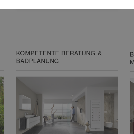
KOMPETENTE BERATUNG &
B
BADPLANUNG
M