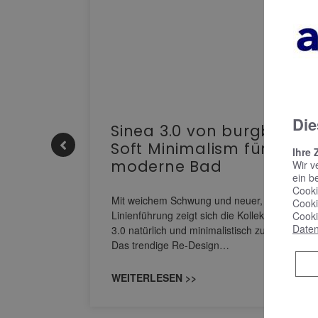
Die
e |
Sinea 3.0 von burgbad:
Soft Minimalism für das
Ihre 
moderne Bad
Wir v
ein b
nskomfort
Cooki
s
Mit weichem Schwung und neuer, markanter
Cooki
M NEO
Linienführung zeigt sich die Kollektion Sinea
Cooki
owohl zum
Daten
3.0 natürlich und minimalistisch zugleich.
Das trendige Re-Design…
WEITERLESEN >>