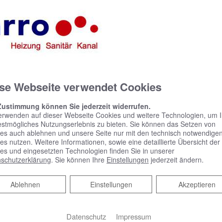
se Webseite verwendet Cookies
KEUCO PHÖNIX –
Spiegelschrank punktet
Zustimmung können Sie jederzeit widerrufen.
mit reduziertem Design
erwenden auf dieser Webseite Cookies und weitere Technologien, um 
estmögliches Nutzungserlebnis zu bieten. Sie können das Setzen von
und benutzerfreundlicher
es auch ablehnen und unsere Seite nur mit den technisch notwendige
Bedienung
es nutzen. Weitere Informationen, sowie eine detaillierte Übersicht der
es und eingesetzten Technologien finden Sie in unserer
schutzerklärung
. Sie können Ihre
Einstellungen
jederzeit ändern.
Spiegelschrank punktet mit reduziertem
Design und benutzerfreundlicher Bedienung
Ablehnen
Ablehnen
Einstellungen
Akzeptieren
Schlicht, schön und mit vielen praktischen
Features – das zeichnet Phönix aus.…
Datenschutz
Impressum
WEITERLESEN >>