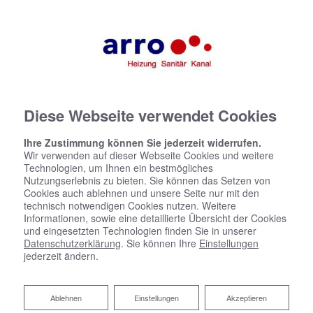
Diese Webseite verwendet Cookies
Ihre Zustimmung können Sie jederzeit widerrufen.
Datenschutzerklärung
Wir verwenden auf dieser Webseite Cookies und weitere
Technologien, um Ihnen ein bestmögliches
Wir bedanken uns für Ihren Besuch bei Arro Sanitär Heizung
Nutzungserlebnis zu bieten. Sie können das Setzen von
Kanal. Der sichere Umgang mit Ihren Daten ist uns
Cookies auch ablehnen und unsere Seite nur mit den
technisch notwendigen Cookies nutzen. Weitere
besonders wichtig. Wir möchten Sie daher hiermit
Informationen, sowie eine detaillierte Übersicht der Cookies
ausführlich über die Verwendung Ihrer Daten bei dem
und eingesetzten Technologien finden Sie in unserer
Besuch unseres Webauftritts informieren.
Datenschutzerklärung
. Sie können Ihre
Einstellungen
jederzeit ändern.
1 Begriffsbestimmungen
Ablehnen
Ablehnen
Einstellungen
Akzeptieren