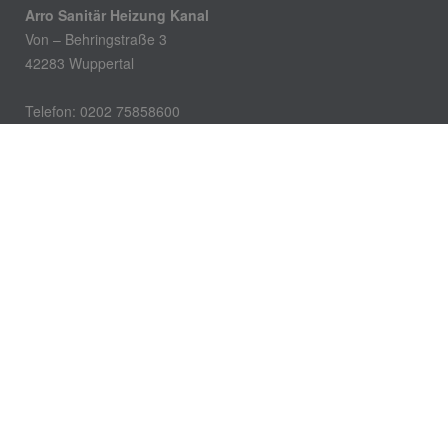
Arro Sanitär Heizung Kanal
Von – Behringstraße 3
42283 Wuppertal
Telefon: 0202 75858600
Telefax: 0202 75858601
E-Mail: info@arro-wuppertal.de
Öffnungszeiten
Montag – Donnerstag:
7.30 – 16.30 Uhr
Freitag:
7.30 – 14.00 Uhr
Notdienst: